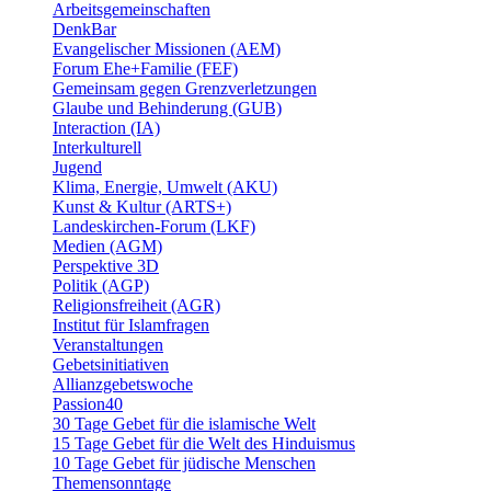
Arbeitsgemeinschaften
DenkBar
Evangelischer Missionen (AEM)
Forum Ehe+Familie (FEF)
Gemeinsam gegen Grenzverletzungen
Glaube und Behinderung (GUB)
Interaction (IA)
Interkulturell
Jugend
Klima, Energie, Umwelt (AKU)
Kunst & Kultur (ARTS+)
Landeskirchen-Forum (LKF)
Medien (AGM)
Perspektive 3D
Politik (AGP)
Religionsfreiheit (AGR)
Institut für Islamfragen
Veranstaltungen
Gebetsinitiativen
Allianzgebetswoche
Passion40
30 Tage Gebet für die islamische Welt
15 Tage Gebet für die Welt des Hinduismus
10 Tage Gebet für jüdische Menschen
Themensonntage