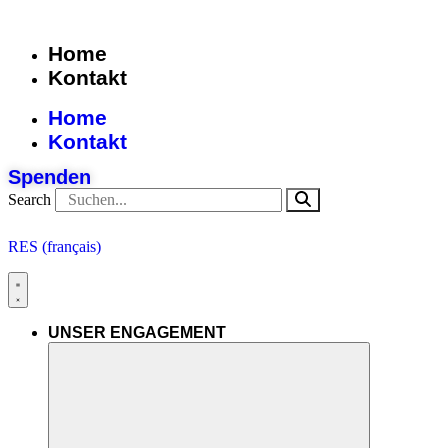
Skip
to
Home
content
Kontakt
Home
Kontakt
Spenden
Search
RES (français)
UNSER ENGAGEMENT