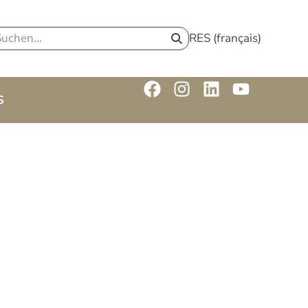
RES (français)
S