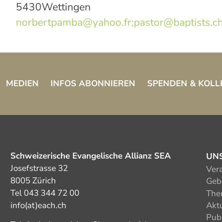
5430
Wettingen
norbertpamba@yahoo.fr;pastor@baptists.c
MEDIEN
INFOS ABONNIEREN
SPENDEN & KOLL
Schweizerische Evangelische Allianz SEA
UN
Josefstrasse 32
Ver
8005 Zürich
Gebe
Tel 043 344 72 00
The
info(at)each.ch
Akt
Pub