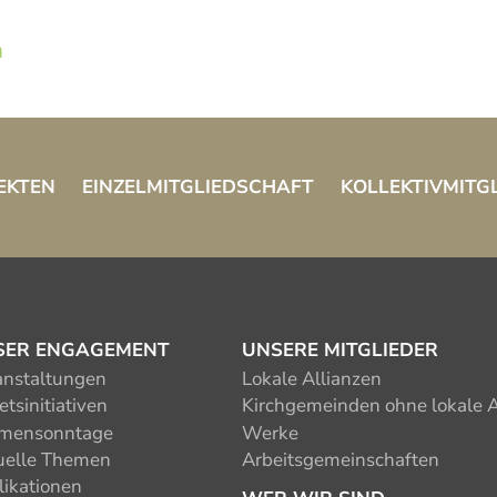
h
EKTEN
EINZELMITGLIEDSCHAFT
KOLLEKTIVMITG
SER ENGAGEMENT
UNSERE MITGLIEDER
anstaltungen
Lokale Allianzen
tsinitiativen
Kirchgemeinden ohne lokale A
mensonntage
Werke
uelle Themen
Arbeitsgemeinschaften
likationen