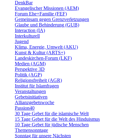
DenkBar
Evangelischer Missionen (AEM)
Forum Ehe+Familie (FEF)
Gemeinsam gegen Grenzverletzungen
Glaube und Behinderung (GUB)
Interaction (IA)
Interkulturell
Jugend
Klima, Energie, Umwelt (AKU)
Kunst & Kultur (ARTS+)
Landeskirchen-Forum (LKF)
Medien (AGM)
Perspektive 3D
Politik (AGP)
Religionsfreiheit (AGR)
Institut für Islamfragen
Veranstaltungen
Gebetsinitiativen
Allianzgebetswoche
Passion40
30 Tage Gebet für die islamische Welt
15 Tage Gebet für die Welt des Hinduismus
10 Tage Gebet für jüdische Menschen
Themensonntage
Sonntag für unsere Nächsten