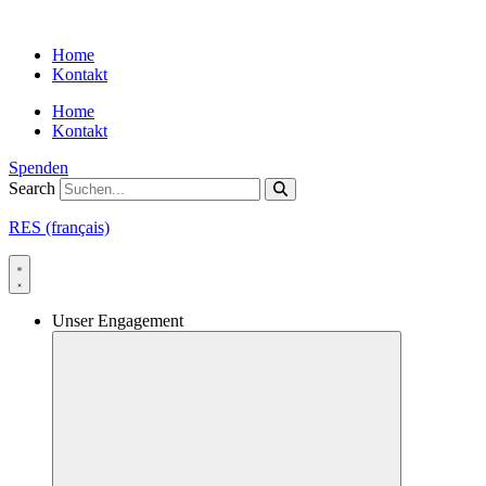
Skip
to
Home
content
Kontakt
Home
Kontakt
Spenden
Search
RES (français)
Unser Engagement