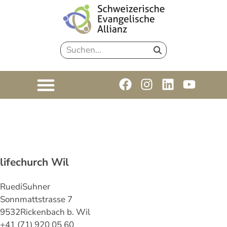
lifechurch Wil
Ruedi
Suhner
Sonnmattstrasse 7
9532
Rickenbach b. Wil
+41 (71) 920 05 60