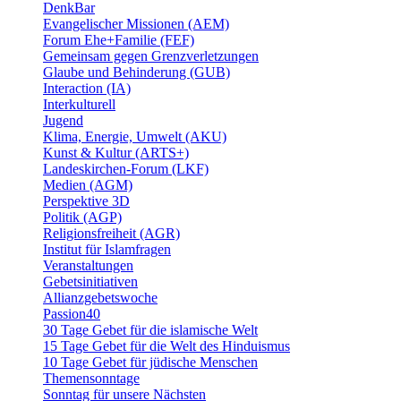
DenkBar
Evangelischer Missionen (AEM)
Forum Ehe+Familie (FEF)
Gemeinsam gegen Grenzverletzungen
Glaube und Behinderung (GUB)
Interaction (IA)
Interkulturell
Jugend
Klima, Energie, Umwelt (AKU)
Kunst & Kultur (ARTS+)
Landeskirchen-Forum (LKF)
Medien (AGM)
Perspektive 3D
Politik (AGP)
Religionsfreiheit (AGR)
Institut für Islamfragen
Veranstaltungen
Gebetsinitiativen
Allianzgebetswoche
Passion40
30 Tage Gebet für die islamische Welt
15 Tage Gebet für die Welt des Hinduismus
10 Tage Gebet für jüdische Menschen
Themensonntage
Sonntag für unsere Nächsten