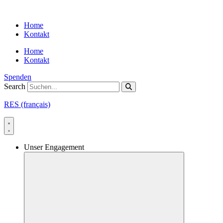
Skip
to
Home
content
Kontakt
Home
Kontakt
Spenden
Search
RES (français)
Unser Engagement