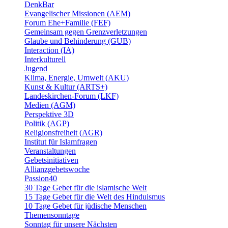
DenkBar
Evangelischer Missionen (AEM)
Forum Ehe+Familie (FEF)
Gemeinsam gegen Grenzverletzungen
Glaube und Behinderung (GUB)
Interaction (IA)
Interkulturell
Jugend
Klima, Energie, Umwelt (AKU)
Kunst & Kultur (ARTS+)
Landeskirchen-Forum (LKF)
Medien (AGM)
Perspektive 3D
Politik (AGP)
Religionsfreiheit (AGR)
Institut für Islamfragen
Veranstaltungen
Gebetsinitiativen
Allianzgebetswoche
Passion40
30 Tage Gebet für die islamische Welt
15 Tage Gebet für die Welt des Hinduismus
10 Tage Gebet für jüdische Menschen
Themensonntage
Sonntag für unsere Nächsten