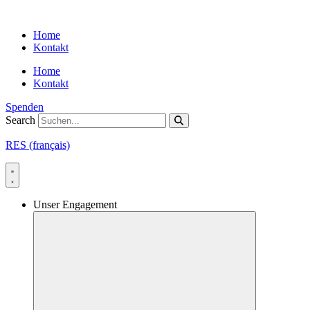
Skip
to
Home
content
Kontakt
Home
Kontakt
Spenden
Search
RES (français)
Unser Engagement