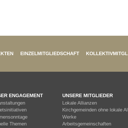
EKTEN
EINZELMITGLIEDSCHAFT
KOLLEKTIVMITGL
SER ENGAGEMENT
UNSERE MITGLIEDER
anstaltungen
Lokale Allianzen
tsinitiativen
Kirchgemeinden ohne lokale Al
mensonntage
Werke
uelle Themen
Arbeitsgemeinschaften