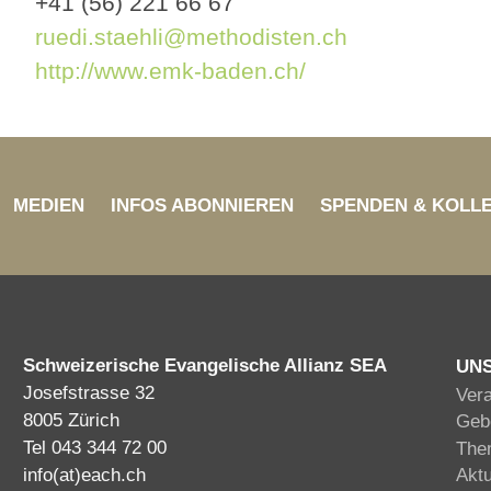
+41 (56) 221 66 67
ruedi.staehli@methodisten.ch
http://www.emk-baden.ch/
MEDIEN
INFOS ABONNIEREN
SPENDEN & KOLL
Schweizerische Evangelische Allianz SEA
UN
Josefstrasse 32
Ver
8005 Zürich
Gebe
Tel 043 344 72 00
The
info(at)each.ch
Akt