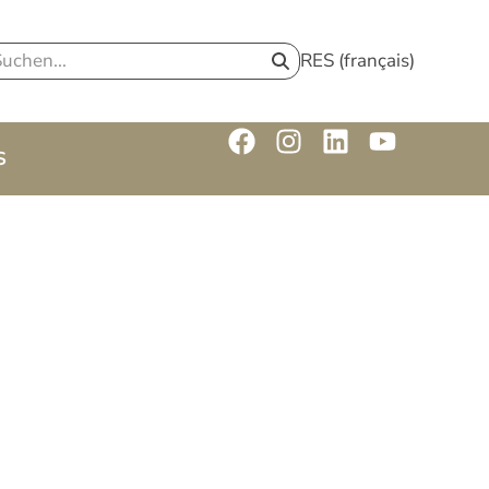
RES (français)
S