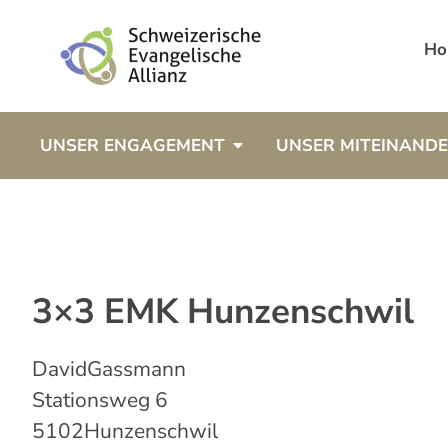
Ho
UNSER ENGAGEMENT
UNSER MITEINAND
3×3 EMK Hunzenschwil
David
Gassmann
Stationsweg 6
5102
Hunzenschwil