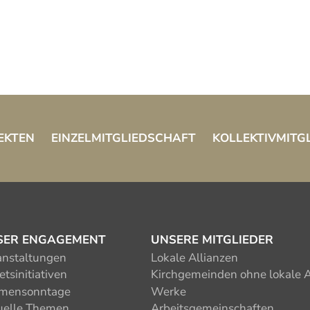
EKTEN
EINZELMITGLIEDSCHAFT
KOLLEKTIVMITG
SER ENGAGEMENT
UNSERE MITGLIEDER
anstaltungen
Lokale Allianzen
tsinitiativen
Kirchgemeinden ohne lokale A
mensonntage
Werke
uelle Themen
Arbeitsgemeinschaften