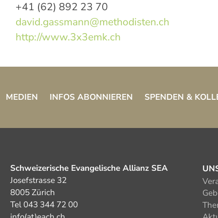
+41 (62) 892 23 70
david.gassmann@methodisten.ch
http://www.3x3emk.ch
MEDIEN
INFOS ABONNIEREN
SPENDEN & KOLL
Schweizerische Evangelische Allianz SEA
UN
Josefstrasse 32
Ver
8005 Zürich
Gebe
Tel 043 344 72 00
The
info(at)each.ch
Akt